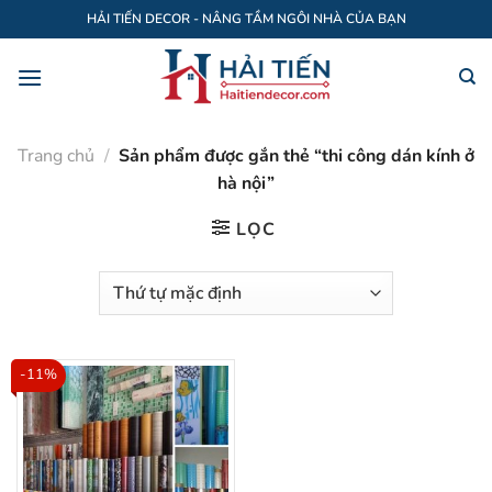
Bỏ
HẢI TIẾN DECOR - NÂNG TẦM NGÔI NHÀ CỦA BẠN
qua
nội
dung
Trang chủ
/
Sản phẩm được gắn thẻ “thi công dán kính ở
hà nội”
LỌC
-11%