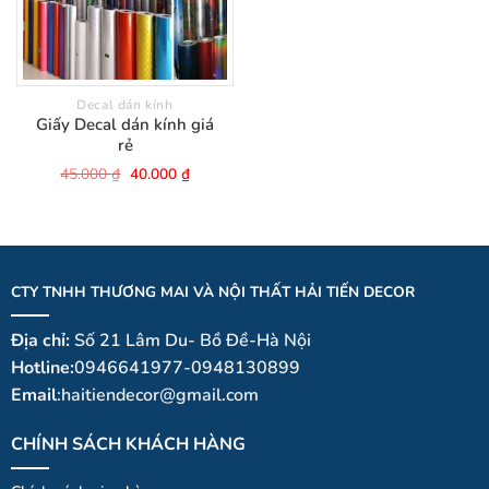
Decal dán kính
Giấy Decal dán kính giá
rẻ
Giá
Giá
45.000
₫
40.000
₫
gốc
hiện
là:
tại
45.000 ₫.
là:
40.000 ₫.
CTY TNHH THƯƠNG MAI VÀ NỘI THẤT HẢI TIẾN DECOR
Địa chỉ:
Số 21 Lâm Du- Bồ Đề-Hà Nội
Hotline:
0946641977-0948130899
Email
:haitiendecor@gmail.com
CHÍNH SÁCH KHÁCH HÀNG