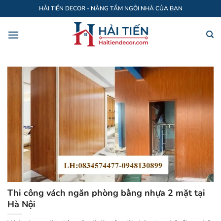
Bỏ
HẢI TIẾN DECOR - NÂNG TẦM NGÔI NHÀ CỦA BẠN
qua
nội
dung
Thi công vách ngăn phòng bằng nhựa 2 mặt tại
Hà Nội