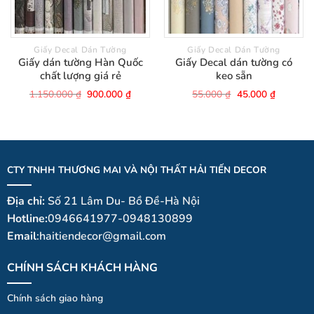
Giấy Decal Dán Tường
Giấy Decal Dán Tường
Giấy dán tường Hàn Quốc
Giấy Decal dán tường có
chất lượng giá rẻ
keo sẵn
Giá
Giá
Giá
Giá
1.150.000
₫
900.000
₫
55.000
₫
45.000
₫
gốc
hiện
gốc
hiện
là:
tại
là:
tại
1.150.000 ₫.
là:
55.000 ₫.
là:
900.000 ₫.
45.000 ₫
CTY TNHH THƯƠNG MAI VÀ NỘI THẤT HẢI TIẾN DECOR
Địa chỉ:
Số 21 Lâm Du- Bồ Đề-Hà Nội
Hotline:
0946641977-0948130899
Email
:haitiendecor@gmail.com
CHÍNH SÁCH KHÁCH HÀNG
Chính sách giao hàng