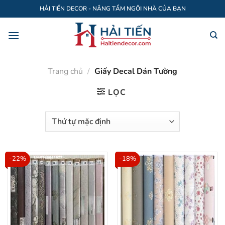
Bỏ
HẢI TIẾN DECOR - NÂNG TẦM NGÔI NHÀ CỦA BẠN
qua
nội
dung
Trang chủ
/
Giấy Decal Dán Tường
LỌC
-22%
-18%