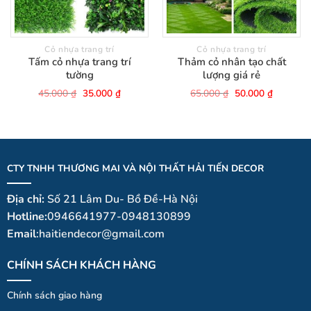
Cỏ nhựa trang trí
Cỏ nhựa trang trí
Tấm cỏ nhựa trang trí
Thảm cỏ nhân tạo chất
tường
lượng giá rẻ
Giá
Giá
Giá
Giá
45.000
₫
35.000
₫
65.000
₫
50.000
₫
gốc
hiện
gốc
hiện
là:
tại
là:
tại
45.000 ₫.
là:
65.000 ₫.
là:
35.000 ₫.
50.000 ₫
CTY TNHH THƯƠNG MAI VÀ NỘI THẤT HẢI TIẾN DECOR
Địa chỉ:
Số 21 Lâm Du- Bồ Đề-Hà Nội
Hotline:
0946641977-0948130899
Email
:haitiendecor@gmail.com
CHÍNH SÁCH KHÁCH HÀNG
Chính sách giao hàng