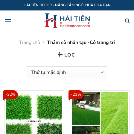
Bỏ
HẢI TIẾN DECOR - NÂNG TẦM NGÔI NHÀ CỦA BẠN
qua
nội
dung
Trang chủ
/
Thảm cỏ nhân tạo -Cỏ trang trí
LỌC
-22%
-23%