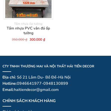
Tấm nhựa ốp tường
Tấm nhựa PVC vân đá ốp
tường
Giá
Giá
350.000
₫
300.000
₫
gốc
hiện
là:
tại
350.000 ₫.
là:
300.000 ₫.
CTY TNHH THƯƠNG MAI VÀ NỘI THẤT HẢI TIẾN DECOR
Địa chỉ:
Số 21 Lâm Du- Bồ Đề-Hà Nội
Hotline:
0946641977-0948130899
Email
:haitiendecor@gmail.com
CHÍNH SÁCH KHÁCH HÀNG