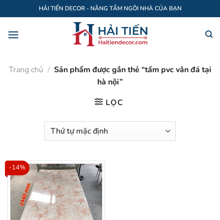
Bỏ
HẢI TIẾN DECOR - NÂNG TẦM NGÔI NHÀ CỦA BẠN
qua
nội
dung
Trang chủ
/
Sản phẩm được gắn thẻ “tấm pvc vân đá tại
hà nội”
LỌC
-14%