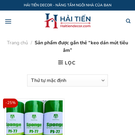
Bỏ
HẢI TIẾN DECOR - NÂNG TẦM NGÔI NHÀ CỦA BẠN
qua
nội
dung
Trang chủ
/
Sản phẩm được gắn thẻ “keo dán mút tiêu
âm”
LỌC
-25%