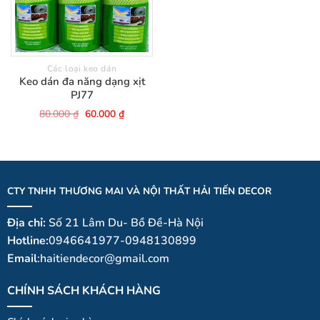
Các loại keo dán
Keo dán đa năng dạng xịt
PJ77
Giá
Giá
80.000
₫
60.000
₫
gốc
hiện
là:
tại
80.000 ₫.
là:
60.000 ₫.
CTY TNHH THƯƠNG MAI VÀ NỘI THẤT HẢI TIẾN DECOR
Địa chỉ:
Số 21 Lâm Du- Bồ Đề-Hà Nội
Hotline:
0946641977-0948130899
Email
:haitiendecor@gmail.com
CHÍNH SÁCH KHÁCH HÀNG