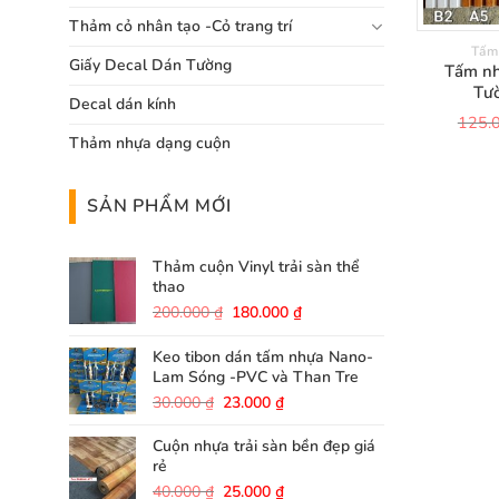
Thảm cỏ nhân tạo -Cỏ trang trí
Tấm
Giấy Decal Dán Tường
Tấm n
Tư
Decal dán kính
125.
Thảm nhựa dạng cuộn
SẢN PHẨM MỚI
Thảm cuộn Vinyl trải sàn thể
thao
Giá
Giá
200.000
₫
180.000
₫
gốc
hiện
là:
tại
Keo tibon dán tấm nhựa Nano-
200.000 ₫.
là:
Lam Sóng -PVC và Than Tre
180.000 ₫.
Giá
Giá
30.000
₫
23.000
₫
gốc
hiện
là:
tại
Cuộn nhựa trải sàn bền đẹp giá
30.000 ₫.
là:
rẻ
23.000 ₫.
Giá
Giá
40.000
₫
25.000
₫