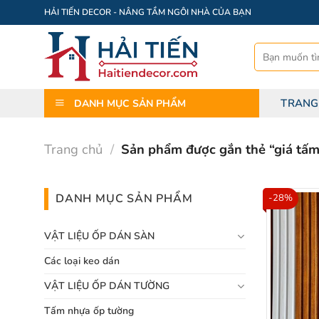
Bỏ
HẢI TIẾN DECOR - NÂNG TẦM NGÔI NHÀ CỦA BẠN
qua
nội
Tìm
dung
kiếm:
TRANG
DANH MỤC SẢN PHẨM
Trang chủ
/
Sản phẩm được gắn thẻ “giá tấm
DANH MỤC SẢN PHẨM
-28%
VẬT LIỆU ỐP DÁN SÀN
Các loại keo dán
VẬT LIỆU ỐP DÁN TƯỜNG
Tấm nhựa ốp tường