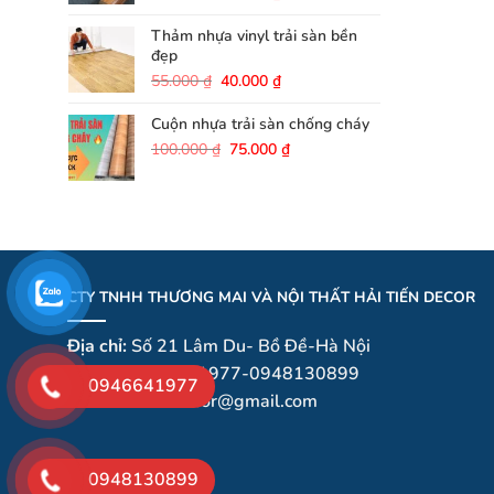
gốc
hiện
là:
tại
Thảm nhựa vinyl trải sàn bền
40.000 ₫.
là:
đẹp
25.000 ₫.
Giá
Giá
55.000
₫
40.000
₫
gốc
hiện
là:
tại
Cuộn nhựa trải sàn chống cháy
55.000 ₫.
là:
Giá
Giá
100.000
₫
75.000
₫
40.000 ₫.
gốc
hiện
là:
tại
100.000 ₫.
là:
75.000 ₫.
CTY TNHH THƯƠNG MAI VÀ NỘI THẤT HẢI TIẾN DECOR
Địa chỉ:
Số 21 Lâm Du- Bồ Đề-Hà Nội
Hotline:
0946641977-0948130899
0946641977
Email
:haitiendecor@gmail.com
0948130899