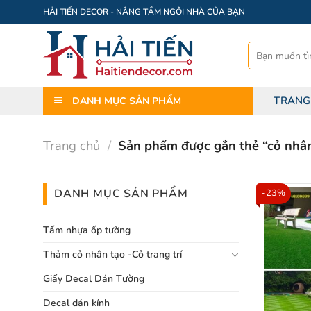
Bỏ
HẢI TIẾN DECOR - NÂNG TẦM NGÔI NHÀ CỦA BẠN
qua
nội
Tìm
dung
kiếm:
TRANG
DANH MỤC SẢN PHẨM
Trang chủ
/
Sản phẩm được gắn thẻ “cỏ nhân
DANH MỤC SẢN PHẨM
-23%
Tấm nhựa ốp tường
Thảm cỏ nhân tạo -Cỏ trang trí
Giấy Decal Dán Tường
Decal dán kính