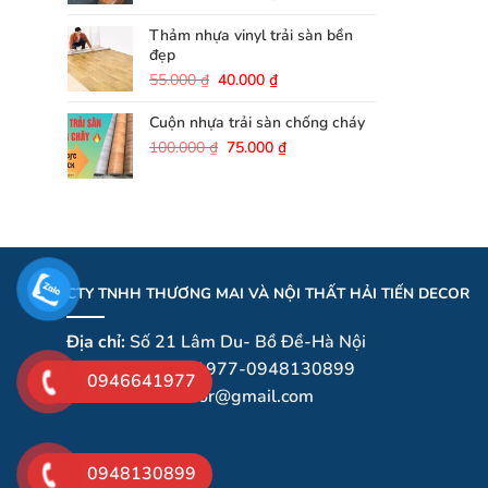
gốc
hiện
là:
tại
Thảm nhựa vinyl trải sàn bền
40.000 ₫.
là:
đẹp
25.000 ₫.
Giá
Giá
55.000
₫
40.000
₫
gốc
hiện
là:
tại
Cuộn nhựa trải sàn chống cháy
55.000 ₫.
là:
Giá
Giá
100.000
₫
75.000
₫
40.000 ₫.
gốc
hiện
là:
tại
100.000 ₫.
là:
75.000 ₫.
CTY TNHH THƯƠNG MAI VÀ NỘI THẤT HẢI TIẾN DECOR
Địa chỉ:
Số 21 Lâm Du- Bồ Đề-Hà Nội
Hotline:
0946641977-0948130899
0946641977
Email
:haitiendecor@gmail.com
0948130899