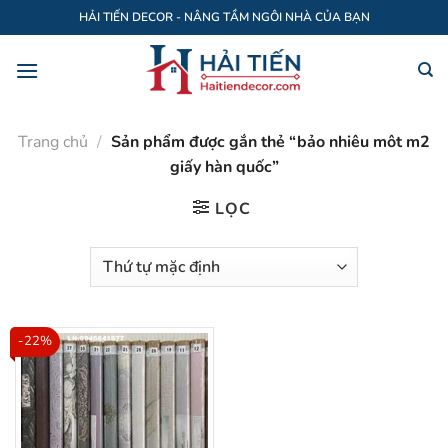
Bỏ
HẢI TIẾN DECOR - NÂNG TẦM NGÔI NHÀ CỦA BẠN
qua
nội
dung
Trang chủ
/
Sản phẩm được gắn thẻ “bảo nhiêu môt m2
giấy hàn quốc”
LỌC
-22%