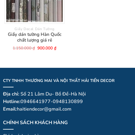
Giấy Decal Dán Tường
Giấy dán tường Hàn Quốc
chất lượng giá rẻ
Giá
Giá
1.150.000
₫
900.000
₫
gốc
hiện
là:
tại
1.150.000 ₫.
là:
900.000 ₫.
CTY TNHH THƯƠNG MAI VÀ NỘI THẤT HẢI TIẾN DECOR
Địa chỉ:
Số 21 Lâm Du- Bồ Đề-Hà Nội
Hotline:
0946641977-0948130899
Email
:haitiendecor@gmail.com
CHÍNH SÁCH KHÁCH HÀNG