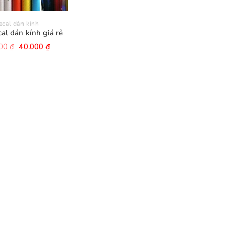
ecal dán kính
al dán kính giá rẻ
Giá
Giá
000
₫
40.000
₫
gốc
hiện
là:
tại
45.000 ₫.
là:
40.000 ₫.