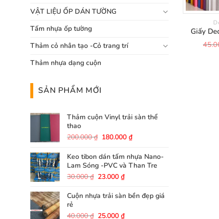
VẬT LIỆU ỐP DÁN TƯỜNG
D
Tấm nhựa ốp tường
Giấy Dec
45.
Thảm cỏ nhân tạo -Cỏ trang trí
Thảm nhựa dạng cuộn
SẢN PHẨM MỚI
Thảm cuộn Vinyl trải sàn thể
thao
Giá
Giá
200.000
₫
180.000
₫
gốc
hiện
là:
tại
Keo tibon dán tấm nhựa Nano-
200.000 ₫.
là:
Lam Sóng -PVC và Than Tre
180.000 ₫.
Giá
Giá
30.000
₫
23.000
₫
gốc
hiện
là:
tại
Cuộn nhựa trải sàn bền đẹp giá
30.000 ₫.
là:
rẻ
23.000 ₫.
Giá
Giá
40.000
₫
25.000
₫