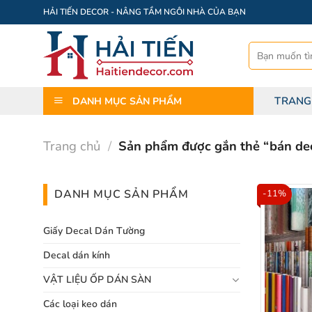
Bỏ
HẢI TIẾN DECOR - NÂNG TẦM NGÔI NHÀ CỦA BẠN
qua
nội
Tìm
dung
kiếm:
TRANG
DANH MỤC SẢN PHẨM
Trang chủ
/
Sản phẩm được gắn thẻ “bán dec
DANH MỤC SẢN PHẨM
-11%
Giấy Decal Dán Tường
Decal dán kính
VẬT LIỆU ỐP DÁN SÀN
Các loại keo dán