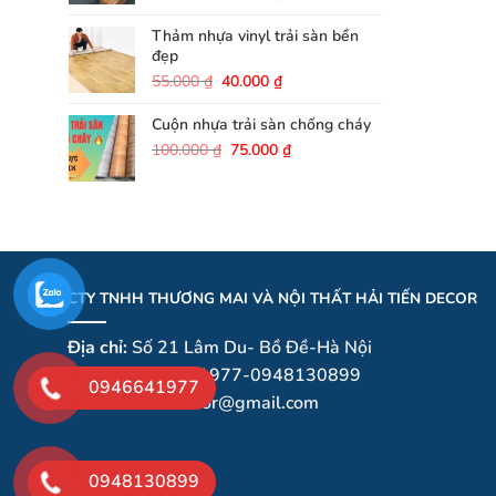
gốc
hiện
là:
tại
Thảm nhựa vinyl trải sàn bền
40.000 ₫.
là:
đẹp
25.000 ₫.
Giá
Giá
55.000
₫
40.000
₫
gốc
hiện
là:
tại
Cuộn nhựa trải sàn chống cháy
55.000 ₫.
là:
Giá
Giá
100.000
₫
75.000
₫
40.000 ₫.
gốc
hiện
là:
tại
100.000 ₫.
là:
75.000 ₫.
CTY TNHH THƯƠNG MAI VÀ NỘI THẤT HẢI TIẾN DECOR
Địa chỉ:
Số 21 Lâm Du- Bồ Đề-Hà Nội
Hotline:
0946641977-0948130899
0946641977
Email
:haitiendecor@gmail.com
0948130899