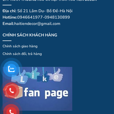
Địa chỉ:
Số 21 Lâm Du- Bồ Đề-Hà Nội
Hotline:
0946641977-0948130899
Email
:haitiendecor@gmail.com
CHÍNH SÁCH KHÁCH HÀNG
Chính sách giao hàng
Chính
sá
ch
đổi
, trả hà
ng