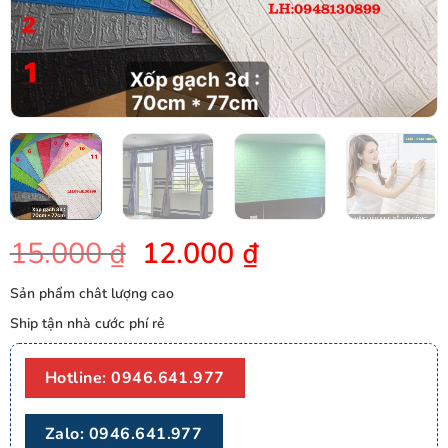
Giá
Giá
15.000
₫
12.000
₫
gốc
hiện
Sản phẩm chât lượng cao
là:
tại
Ship tận nhà cước phí rẻ
15.000 ₫.
là:
12.000 ₫.
Hotline: 0946.641.977
Zalo: 0946.641.977