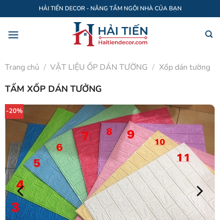
Bỏ
HẢI TIẾN DECOR - NÂNG TẦM NGÔI NHÀ CỦA BẠN
qua
nội
dung
Trang chủ
/
VẬT LIỆU ỐP DÁN TƯỜNG
/
Xốp dán tường
TẤM XỐP DÁN TƯỞNG
-20%