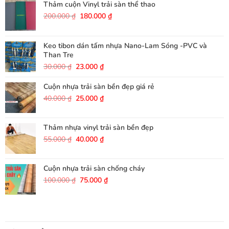
Thảm cuộn Vinyl trải sàn thể thao
Giá
Giá
200.000
₫
180.000
₫
gốc
hiện
là:
tại
200.000 ₫.
là:
Keo tibon dán tấm nhựa Nano-Lam Sóng -PVC và
180.000 ₫.
Than Tre
Giá
Giá
30.000
₫
23.000
₫
gốc
hiện
là:
tại
Cuộn nhựa trải sàn bền đẹp giá rẻ
30.000 ₫.
là:
Giá
Giá
40.000
₫
25.000
₫
23.000 ₫.
gốc
hiện
là:
tại
40.000 ₫.
là:
Thảm nhựa vinyl trải sàn bền đẹp
25.000 ₫.
Giá
Giá
55.000
₫
40.000
₫
gốc
hiện
là:
tại
55.000 ₫.
là:
Cuộn nhựa trải sàn chống cháy
40.000 ₫.
Giá
Giá
100.000
₫
75.000
₫
gốc
hiện
là:
tại
100.000 ₫.
là:
75.000 ₫.