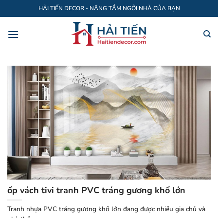
Bỏ
HẢI TIẾN DECOR - NÂNG TẦM NGÔI NHÀ CỦA BẠN
qua
nội
dung
ốp vách tivi tranh PVC tráng gương khổ lớn
Tranh nhựa PVC tráng gương khổ lớn đang được nhiều gia chủ và