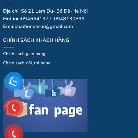
Địa chỉ:
Số 21 Lâm Du- Bồ Đề-Hà Nội
Hotline:
0946641977-0948130899
Email
:haitiendecor@gmail.com
CHÍNH SÁCH KHÁCH HÀNG
Chính sách giao hàng
Chính
sá
ch
đổi
, trả hà
ng