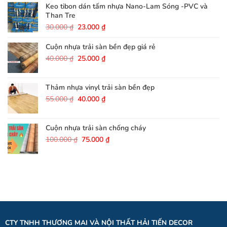
200.000 ₫.
là:
Keo tibon dán tấm nhựa Nano-Lam Sóng -PVC và
180.000 ₫.
Than Tre
Giá
Giá
30.000
₫
23.000
₫
gốc
hiện
là:
tại
Cuộn nhựa trải sàn bền đẹp giá rẻ
30.000 ₫.
là:
Giá
Giá
40.000
₫
25.000
₫
23.000 ₫.
gốc
hiện
là:
tại
40.000 ₫.
là:
Thảm nhựa vinyl trải sàn bền đẹp
25.000 ₫.
Giá
Giá
55.000
₫
40.000
₫
gốc
hiện
là:
tại
55.000 ₫.
là:
Cuộn nhựa trải sàn chống cháy
40.000 ₫.
Giá
Giá
100.000
₫
75.000
₫
gốc
hiện
là:
tại
100.000 ₫.
là:
75.000 ₫.
CTY TNHH THƯƠNG MAI VÀ NỘI THẤT HẢI TIẾN DECOR