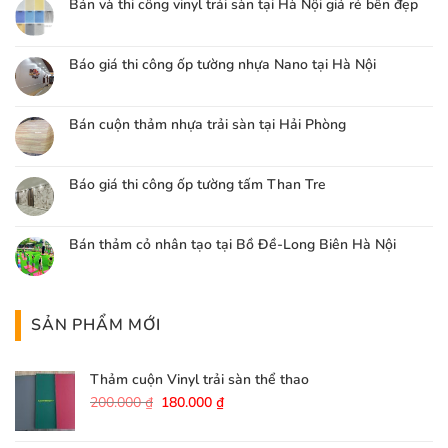
Bán và thi công vinyl trải sàn tại Hà Nội giá rẻ bền đẹp
Báo giá thi công ốp tường nhựa Nano tại Hà Nội
Bán cuộn thảm nhựa trải sàn tại Hải Phòng
Báo giá thi công ốp tường tấm Than Tre
Bán thảm cỏ nhân tạo tại Bồ Đề-Long Biên Hà Nội
SẢN PHẨM MỚI
Thảm cuộn Vinyl trải sàn thể thao
Giá
Giá
200.000
₫
180.000
₫
gốc
hiện
là:
tại