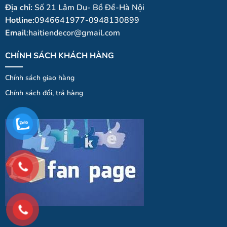
Địa chỉ:
Số 21 Lâm Du- Bồ Đề-Hà Nội
Hotline:
0946641977-0948130899
Email
:haitiendecor@gmail.com
CHÍNH SÁCH KHÁCH HÀNG
Chính sách giao hàng
Chính
sá
ch
đổi
, trả hà
ng