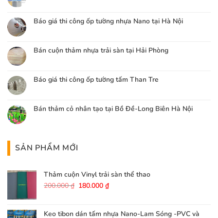
Báo giá thi công ốp tường nhựa Nano tại Hà Nội
Bán cuộn thảm nhựa trải sàn tại Hải Phòng
Báo giá thi công ốp tường tấm Than Tre
Bán thảm cỏ nhân tạo tại Bồ Đề-Long Biên Hà Nội
SẢN PHẨM MỚI
Thảm cuộn Vinyl trải sàn thể thao
Giá
Giá
200.000
₫
180.000
₫
gốc
hiện
là:
tại
200.000 ₫.
là:
Keo tibon dán tấm nhựa Nano-Lam Sóng -PVC và