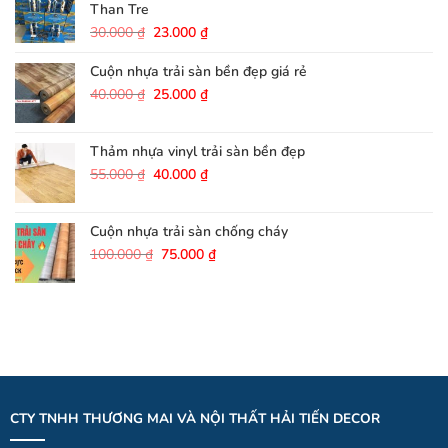
180.000 ₫.
Than Tre
Giá
Giá
30.000
₫
23.000
₫
gốc
hiện
là:
tại
Cuộn nhựa trải sàn bền đẹp giá rẻ
30.000 ₫.
là:
Giá
Giá
40.000
₫
25.000
₫
23.000 ₫.
gốc
hiện
là:
tại
40.000 ₫.
là:
Thảm nhựa vinyl trải sàn bền đẹp
25.000 ₫.
Giá
Giá
55.000
₫
40.000
₫
gốc
hiện
là:
tại
55.000 ₫.
là:
Cuộn nhựa trải sàn chống cháy
40.000 ₫.
Giá
Giá
100.000
₫
75.000
₫
gốc
hiện
là:
tại
100.000 ₫.
là:
75.000 ₫.
CTY TNHH THƯƠNG MAI VÀ NỘI THẤT HẢI TIẾN DECOR