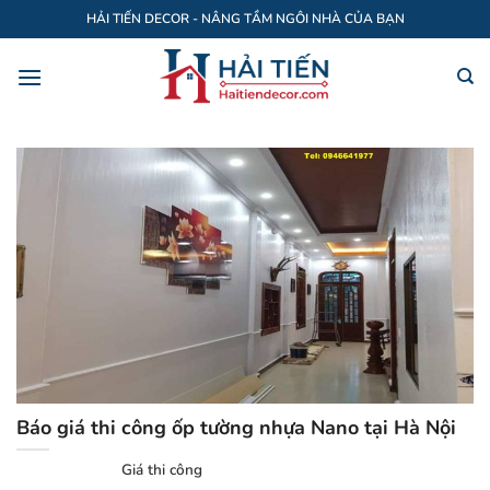
Bỏ
HẢI TIẾN DECOR - NÂNG TẦM NGÔI NHÀ CỦA BẠN
qua
nội
dung
Báo giá thi công ốp tường nhựa Nano tại Hà Nội
Giá thi công