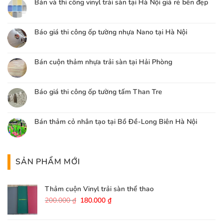
Bán và thi công vinyl trải sàn tại Hà Nội giá rẻ bền đẹp
Báo giá thi công ốp tường nhựa Nano tại Hà Nội
Bán cuộn thảm nhựa trải sàn tại Hải Phòng
Báo giá thi công ốp tường tấm Than Tre
Bán thảm cỏ nhân tạo tại Bồ Đề-Long Biên Hà Nội
SẢN PHẨM MỚI
Thảm cuộn Vinyl trải sàn thể thao
Giá
Giá
200.000
₫
180.000
₫
gốc
hiện
là:
tại