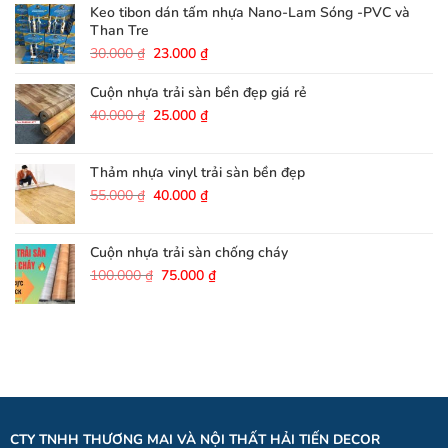
200.000 ₫.
là:
Keo tibon dán tấm nhựa Nano-Lam Sóng -PVC và
180.000 ₫.
Than Tre
Giá
Giá
30.000
₫
23.000
₫
gốc
hiện
là:
tại
Cuộn nhựa trải sàn bền đẹp giá rẻ
30.000 ₫.
là:
Giá
Giá
40.000
₫
25.000
₫
23.000 ₫.
gốc
hiện
là:
tại
40.000 ₫.
là:
Thảm nhựa vinyl trải sàn bền đẹp
25.000 ₫.
Giá
Giá
55.000
₫
40.000
₫
gốc
hiện
là:
tại
55.000 ₫.
là:
Cuộn nhựa trải sàn chống cháy
40.000 ₫.
Giá
Giá
100.000
₫
75.000
₫
gốc
hiện
là:
tại
100.000 ₫.
là:
75.000 ₫.
CTY TNHH THƯƠNG MAI VÀ NỘI THẤT HẢI TIẾN DECOR