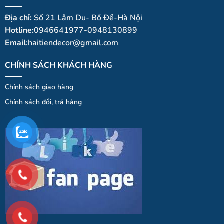
Địa chỉ:
Số 21 Lâm Du- Bồ Đề-Hà Nội
Hotline:
0946641977-0948130899
Email
:haitiendecor@gmail.com
CHÍNH SÁCH KHÁCH HÀNG
Chính sách giao hàng
Chính
sá
ch
đổi
, trả hà
ng