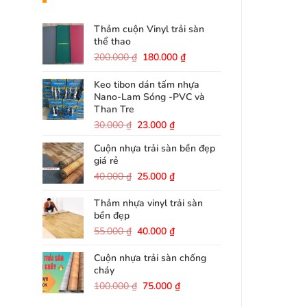
Thảm cuộn Vinyl trải sàn
thể thao
Giá
Giá
200.000
₫
180.000
₫
gốc
hiện
là:
tại
Keo tibon dán tấm nhựa
200.000 ₫.
là:
Nano-Lam Sóng -PVC và
180.000 ₫.
Than Tre
Giá
Giá
30.000
₫
23.000
₫
gốc
hiện
Cuộn nhựa trải sàn bền đẹp
là:
tại
giá rẻ
30.000 ₫.
là:
23.000 ₫.
Giá
Giá
40.000
₫
25.000
₫
gốc
hiện
là:
tại
Thảm nhựa vinyl trải sàn
40.000 ₫.
là:
bền đẹp
25.000 ₫.
Giá
Giá
55.000
₫
40.000
₫
gốc
hiện
là:
tại
Cuộn nhựa trải sàn chống
55.000 ₫.
là:
cháy
40.000 ₫.
Giá
Giá
100.000
₫
75.000
₫
gốc
hiện