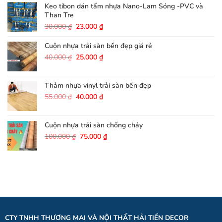
200.000 ₫.
là:
Keo tibon dán tấm nhựa Nano-Lam Sóng -PVC và
180.000 ₫.
Than Tre
Giá
Giá
30.000
₫
23.000
₫
gốc
hiện
là:
tại
Cuộn nhựa trải sàn bền đẹp giá rẻ
30.000 ₫.
là:
Giá
Giá
40.000
₫
25.000
₫
23.000 ₫.
gốc
hiện
là:
tại
40.000 ₫.
là:
Thảm nhựa vinyl trải sàn bền đẹp
25.000 ₫.
Giá
Giá
55.000
₫
40.000
₫
gốc
hiện
là:
tại
55.000 ₫.
là:
Cuộn nhựa trải sàn chống cháy
40.000 ₫.
Giá
Giá
100.000
₫
75.000
₫
gốc
hiện
là:
tại
100.000 ₫.
là:
75.000 ₫.
CTY TNHH THƯƠNG MAI VÀ NỘI THẤT HẢI TIẾN DECOR