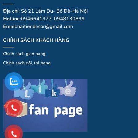
Địa chỉ:
Số 21 Lâm Du- Bồ Đề-Hà Nội
Hotline:
0946641977-0948130899
Email
:haitiendecor@gmail.com
CHÍNH SÁCH KHÁCH HÀNG
Chính sách giao hàng
Chính
sá
ch
đổi
, trả hà
ng