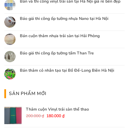
Bán và thi công vinyl trải sàn tại Hà Nội giá rẻ bền đẹp
Báo giá thi công ốp tường nhựa Nano tại Hà Nội
Bán cuộn thảm nhựa trải sàn tại Hải Phòng
Báo giá thi công ốp tường tấm Than Tre
Bán thảm cỏ nhân tạo tại Bồ Đề-Long Biên Hà Nội
SẢN PHẨM MỚI
Thảm cuộn Vinyl trải sàn thể thao
Giá
Giá
200.000
₫
180.000
₫
gốc
hiện
là:
tại