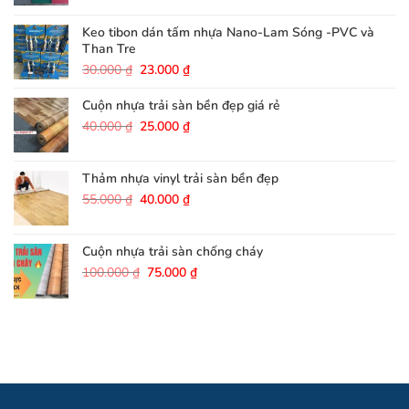
là:
tại
200.000 ₫.
là:
Keo tibon dán tấm nhựa Nano-Lam Sóng -PVC và
180.000 ₫.
Than Tre
Giá
Giá
30.000
₫
23.000
₫
gốc
hiện
là:
tại
Cuộn nhựa trải sàn bền đẹp giá rẻ
30.000 ₫.
là:
Giá
Giá
40.000
₫
25.000
₫
23.000 ₫.
gốc
hiện
là:
tại
40.000 ₫.
là:
Thảm nhựa vinyl trải sàn bền đẹp
25.000 ₫.
Giá
Giá
55.000
₫
40.000
₫
gốc
hiện
là:
tại
55.000 ₫.
là:
Cuộn nhựa trải sàn chống cháy
40.000 ₫.
Giá
Giá
100.000
₫
75.000
₫
gốc
hiện
là:
tại
100.000 ₫.
là:
75.000 ₫.