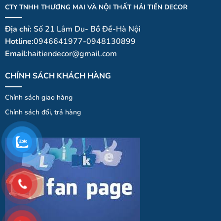
CTY TNHH THƯƠNG MAI VÀ NỘI THẤT HẢI TIẾN DECOR
Địa chỉ:
Số 21 Lâm Du- Bồ Đề-Hà Nội
Hotline:
0946641977-0948130899
Email
:haitiendecor@gmail.com
CHÍNH SÁCH KHÁCH HÀNG
Chính sách giao hàng
Chính
sá
ch
đổi
, trả hà
ng