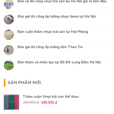
Bán và thi công vinyl trải sàn tại Hà Nội giá rẻ bền đẹp
Báo giá thi công ốp tường nhựa Nano tại Hà Nội
Bán cuộn thảm nhựa trải sàn tại Hải Phòng
Báo giá thi công ốp tường tấm Than Tre
Bán thảm cỏ nhân tạo tại Bồ Đề-Long Biên Hà Nội
SẢN PHẨM MỚI
Thảm cuộn Vinyl trải sàn thể thao
Giá
Giá
200.000
₫
180.000
₫
gốc
hiện
là:
tại