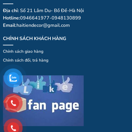
Địa chỉ:
Số 21 Lâm Du- Bồ Đề-Hà Nội
Hotline:
0946641977-0948130899
Email
:haitiendecor@gmail.com
CHÍNH SÁCH KHÁCH HÀNG
Chính sách giao hàng
Chính
sá
ch
đổi
, trả hà
ng