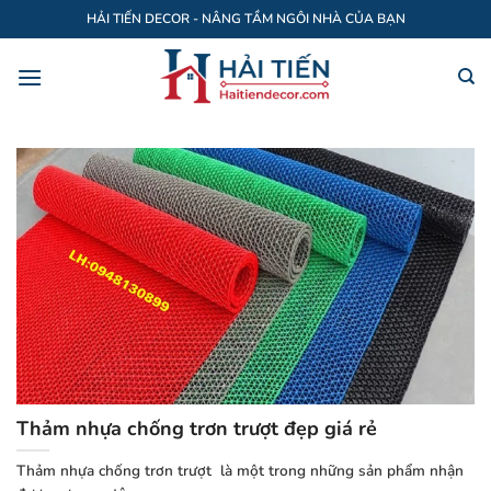
Bỏ
HẢI TIẾN DECOR - NÂNG TẦM NGÔI NHÀ CỦA BẠN
qua
nội
dung
Thảm nhựa chống trơn trượt đẹp giá rẻ
Thảm nhựa chống trơn trượt là một trong những sản phẩm nhận