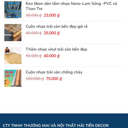
200.000 ₫.
là:
Keo tibon dán tấm nhựa Nano-Lam Sóng -PVC và
180.000 ₫.
Than Tre
Giá
Giá
30.000
₫
23.000
₫
gốc
hiện
là:
tại
Cuộn nhựa trải sàn bền đẹp giá rẻ
30.000 ₫.
là:
Giá
Giá
40.000
₫
25.000
₫
23.000 ₫.
gốc
hiện
là:
tại
40.000 ₫.
là:
Thảm nhựa vinyl trải sàn bền đẹp
25.000 ₫.
Giá
Giá
55.000
₫
40.000
₫
gốc
hiện
là:
tại
55.000 ₫.
là:
Cuộn nhựa trải sàn chống cháy
40.000 ₫.
Giá
Giá
100.000
₫
75.000
₫
gốc
hiện
là:
tại
100.000 ₫.
là:
75.000 ₫.
CTY TNHH THƯƠNG MAI VÀ NỘI THẤT HẢI TIẾN DECOR