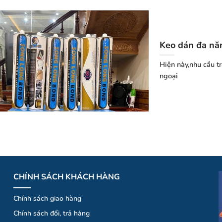
Keo dán đa nă
Hiện này,nhu cầu tr
ngoại
CHÍNH SÁCH KHÁCH HÀNG
Chính sách giao hàng
Chính
sá
ch
đổi
, trả hà
ng