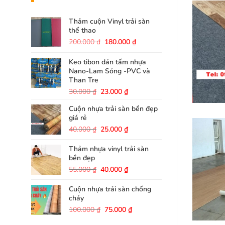
Thảm cuộn Vinyl trải sàn
thể thao
Giá
Giá
200.000
₫
180.000
₫
gốc
hiện
là:
tại
Keo tibon dán tấm nhựa
200.000 ₫.
là:
Nano-Lam Sóng -PVC và
180.000 ₫.
Than Tre
Giá
Giá
30.000
₫
23.000
₫
gốc
hiện
Cuộn nhựa trải sàn bền đẹp
là:
tại
giá rẻ
30.000 ₫.
là:
23.000 ₫.
Giá
Giá
40.000
₫
25.000
₫
gốc
hiện
là:
tại
Thảm nhựa vinyl trải sàn
40.000 ₫.
là:
bền đẹp
25.000 ₫.
Giá
Giá
55.000
₫
40.000
₫
gốc
hiện
là:
tại
Cuộn nhựa trải sàn chống
55.000 ₫.
là:
cháy
40.000 ₫.
Giá
Giá
100.000
₫
75.000
₫
gốc
hiện