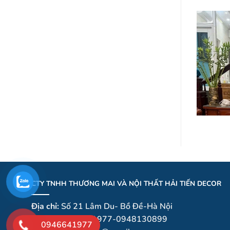
là:
tại
100.000 ₫.
là:
75.000 ₫.
CTY TNHH THƯƠNG MAI VÀ NỘI THẤT HẢI TIẾN DECOR
Địa chỉ:
Số 21 Lâm Du- Bồ Đề-Hà Nội
Hotline:
0946641977-0948130899
0946641977